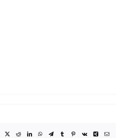
Facebook
X
Reddit
LinkedIn
WhatsApp
Telegram
Tumblr
Pinterest
Vk
Xing
Correo