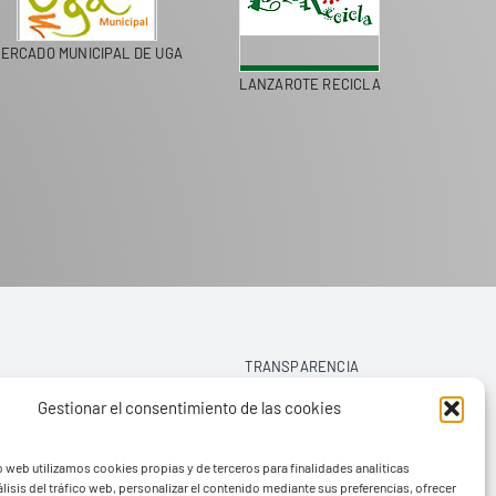
ERCADO MUNICIPAL DE UGA
LANZAROTE RECICLA
COLEGI
TRANSPARENCIA
Gestionar el consentimiento de las cookies
AVISO LEGAL
o web utilizamos cookies propias y de terceros para finalidades analíticas
POLÍTICA DE PRIVACIDAD
lisis del tráfico web, personalizar el contenido mediante sus preferencias, ofrecer