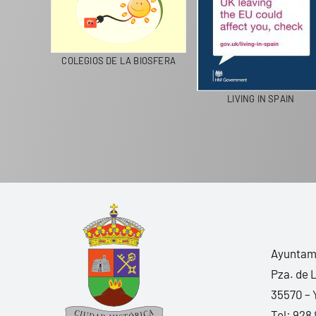
CICLA
COLEGIOS DE LA BIOSFERA
LIVING IN SPAIN
Ayuntami
Pza. de 
35570 – 
Tel:
928 