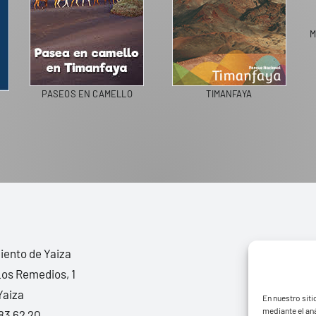
M
PASEOS EN CAMELLO
TIMANFAYA
ento de Yaiza
Los Remedios, 1
Yaiza
En nuestro siti
mediante el aná
83 62 20