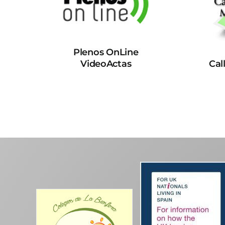
Plenos OnLine
VideoActas
Cal