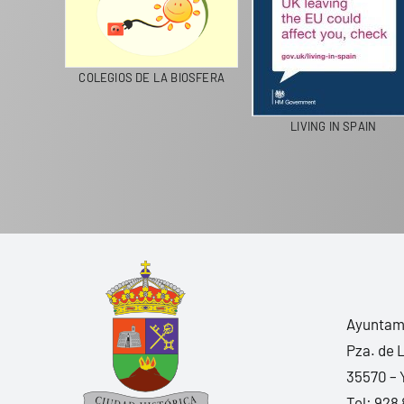
ROTE RECICLA
COLEGIOS DE LA BIOSFERA
LIVING IN S
Ayuntami
Pza. de 
35570 – 
Tel:
928 