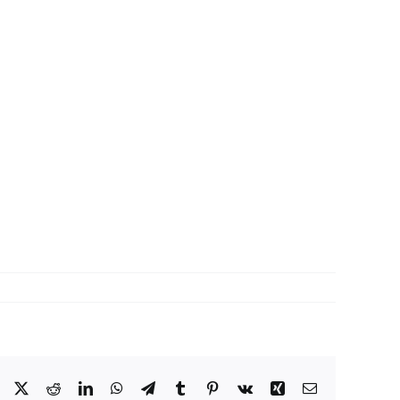
Facebook
X
Reddit
LinkedIn
WhatsApp
Telegram
Tumblr
Pinterest
Vk
Xing
Correo