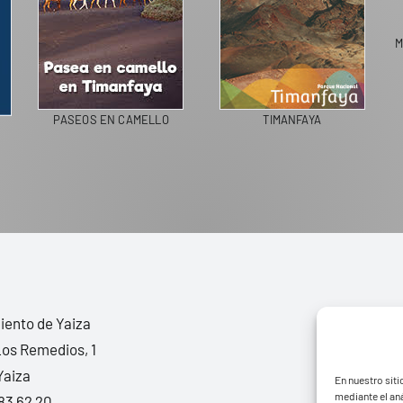
PASEOS EN CAMELLO
TIMANFAYA
PAIN
ento de Yaiza
Los Remedios, 1
Yaiza
En nuestro siti
mediante el aná
83 62 20