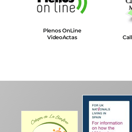
Plenos OnLine
VideoActas
Cal