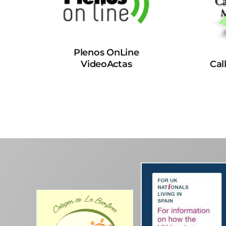
Plenos OnLine
VideoActas
Cal