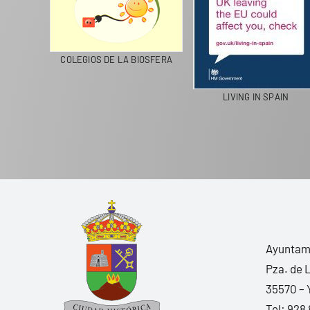
CICLA
COLEGIOS DE LA BIOSFERA
LIVING IN SPAIN
Ayuntami
Pza. de 
35570 – 
Tel:
928 