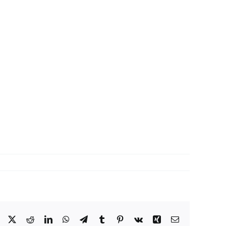
Facebook
X
Reddit
LinkedIn
WhatsApp
Telegram
Tumblr
Pinterest
Vk
Xing
Correo