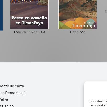
PASEOS EN CAMELLO
TIMANFAYA
ento de Yaiza
Los Remedios, 1
Yaiza
En nuestro siti
mediante el aná
83 62 20