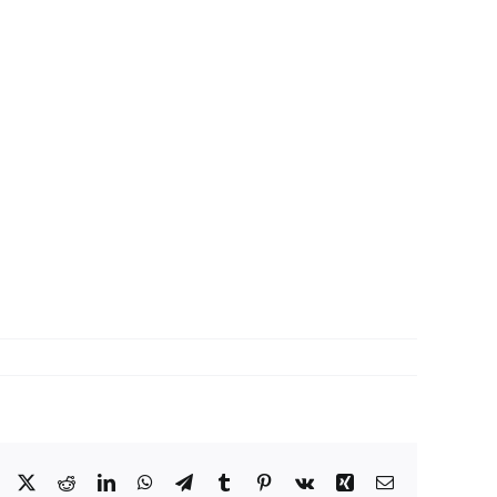
Facebook
X
Reddit
LinkedIn
WhatsApp
Telegram
Tumblr
Pinterest
Vk
Xing
Correo