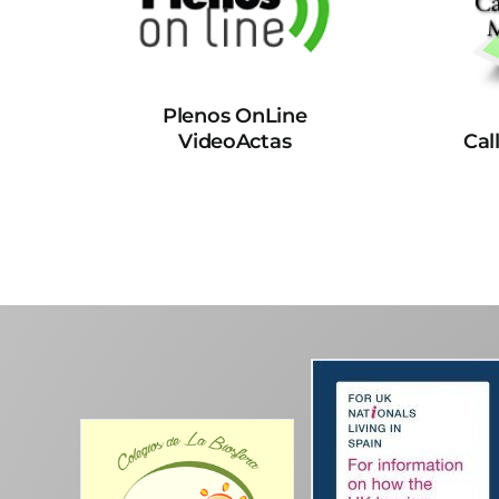
Plenos OnLine
VideoActas
Cal