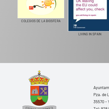
CICLA
COLEGIOS DE LA BIOSFERA
LIVING IN SPAIN
Ayuntami
Pza. de 
35570 – 
Tel:
928 