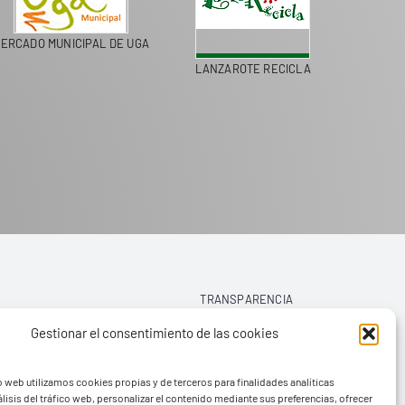
ERCADO MUNICIPAL DE UGA
LANZAROTE RECICLA
COLEGI
TRANSPARENCIA
Gestionar el consentimiento de las cookies
AVISO LEGAL
o web utilizamos cookies propias y de terceros para finalidades analíticas
POLÍTICA DE PRIVACIDAD
lisis del tráfico web, personalizar el contenido mediante sus preferencias, ofrecer