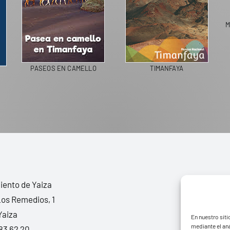
M
PASEOS EN CAMELLO
TIMANFAYA
ento de Yaiza
Los Remedios, 1
Yaiza
En nuestro siti
mediante el aná
83 62 20