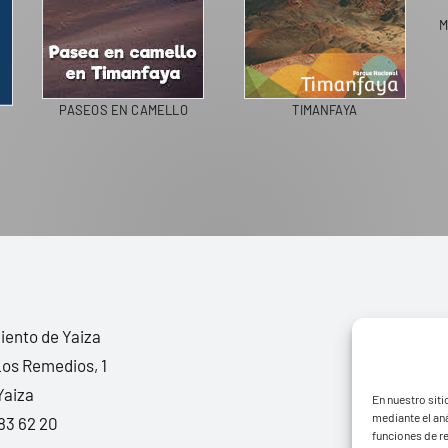
PASEOS EN CAMELLO
TIMANFAYA
ento de Yaiza
Los Remedios, 1
Yaiza
En nuestro siti
mediante el aná
83 62 20
funciones de r