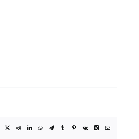
Facebook
X
Reddit
LinkedIn
WhatsApp
Telegram
Tumblr
Pinterest
Vk
Xing
Correo
electrónico