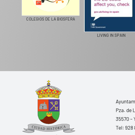
 RECICLA
COLEGIOS DE LA BIOSFERA
LIVING IN SPAIN
Ayuntami
Pza. de 
35570 – 
Tel:
928 