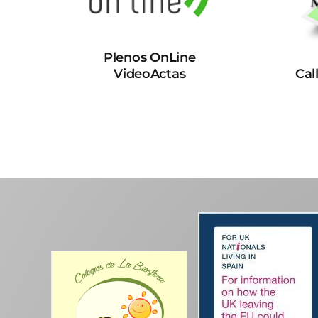
Plenos OnLine
VideoActas
Cal