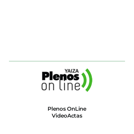
Plenos OnLine
VideoActas