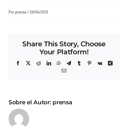
CONTACTO
Por
prensa
|
29/04/2013
Share This Story, Choose
Your Platform!
Facebook
X
Reddit
LinkedIn
WhatsApp
Telegram
Tumblr
Pinterest
Vk
Xing
Correo
electrónico
Sobre el Autor:
prensa