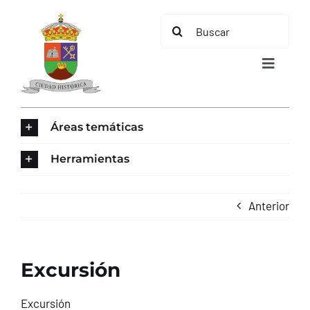
Saltar
Buscar:
al
contenido
Toggle
Navigat
INICIO
Áreas temáticas
ÁREAS TEMÁTICAS
Herramientas
EL MUNICIPIO
Anterior
AYUNTAMIENTO
Excursión
TURISMO
Excursión