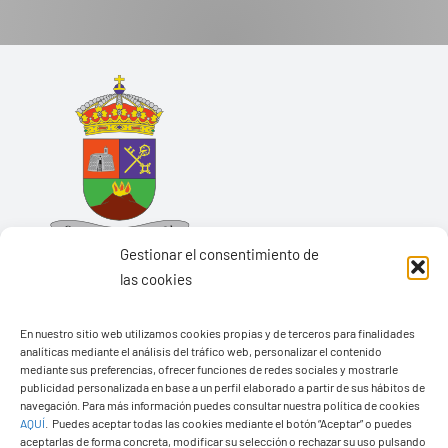
Gestionar el consentimiento de
las cookies
En nuestro sitio web utilizamos cookies propias y de terceros para finalidades
analíticas mediante el análisis del tráfico web, personalizar el contenido
Ayuntamiento de Yaiza
mediante sus preferencias, ofrecer funciones de redes sociales y mostrarle
Pza. de Los Remedios, 1
publicidad personalizada en base a un perfil elaborado a partir de sus hábitos de
navegación. Para más información puedes consultar nuestra política de cookies
35570 – Yaiza
AQUÍ
.
Puedes aceptar todas las cookies mediante el botón “Aceptar” o puedes
Tel:
928 83 62 20
aceptarlas de forma concreta, modificar su selección o rechazar su uso pulsando