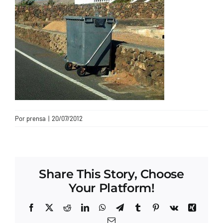
CONTACTO
Por
prensa
|
20/07/2012
Share This Story, Choose
Your Platform!
Facebook
X
Reddit
LinkedIn
WhatsApp
Telegram
Tumblr
Pinterest
Vk
Xing
Correo