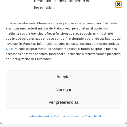
Gestionar el consentimiento de
las cookies
En nuestro sitio web utilizamos cookies propias y de terceros para finalidades
analíticas mediante el análisis del tráfico web, personalizar el contenido
Ayuntamiento de Yaiza
mediante sus preferencias, ofrecer funciones de redes sociales y mostrarle
Pza. de Los Remedios, 1
publicidad personalizada en base a un perfil elaborado a partir de sus hábitos de
navegación. Para más información puedes consultar nuestra política de cookies
35570 – Yaiza
AQUÍ
.
Puedes aceptar todas las cookies mediante el botón “Aceptar” o puedes
Tel:
928 83 62 20
aceptarlas de forma concreta, modificar su selección o rechazar su uso pulsando
en “Configuración de Privacidad”.
Toggle
Aceptar
Navigation
© Copyright2026 Ayuntamiento de Yaiza - Todos los
Transparencia
Denegar
derechos reservads
Ver preferencias
Aviso legal
Diseño web Solucionet.com
&
Cibernatural
Política de cookies
Política de privacidad
Aviso legal
Política de privacidad