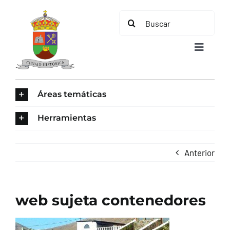
Saltar
Buscar:
al
contenido
Toggle
Navigat
INICIO
Áreas temáticas
ÁREAS TEMÁTICAS
Herramientas
EL MUNICIPIO
Anterior
AYUNTAMIENTO
web sujeta contenedores
TURISMO