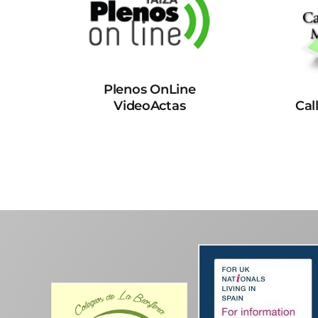
Plenos OnLine
VideoActas
Cal