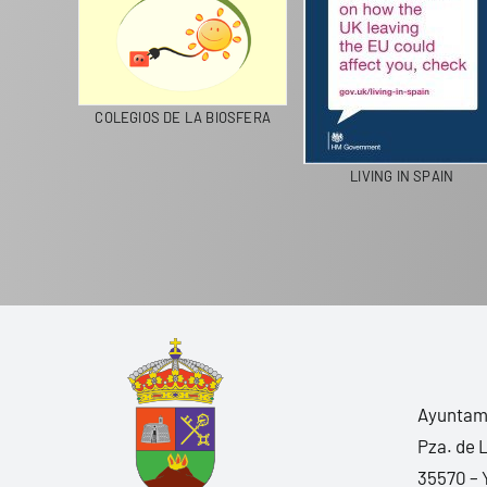
CICLA
COLEGIOS DE LA BIOSFERA
LIVING IN SPAIN
Ayuntami
Pza. de 
35570 – 