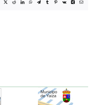
Facebook
X
Reddit
LinkedIn
WhatsApp
Telegram
Tumblr
Pinterest
Vk
Xing
Correo
electrónico