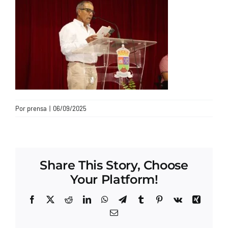
CONTACTO
Por
prensa
|
06/09/2025
Share This Story, Choose
Your Platform!
Facebook
X
Reddit
LinkedIn
WhatsApp
Telegram
Tumblr
Pinterest
Vk
Xing
Correo
electrónico