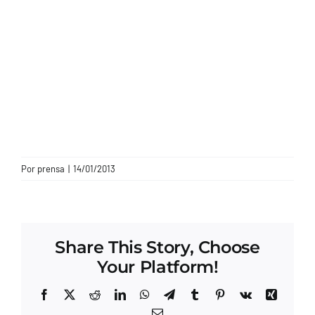
CONTACTO
Por
prensa
|
14/01/2013
Share This Story, Choose
Your Platform!
Facebook
X
Reddit
LinkedIn
WhatsApp
Telegram
Tumblr
Pinterest
Vk
Xing
Correo