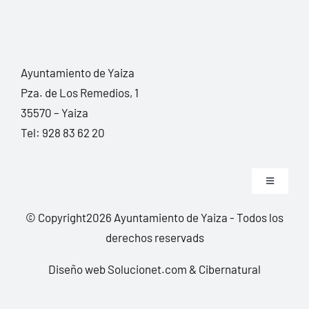
Ayuntamiento de Yaiza
Pza. de Los Remedios, 1
35570 – Yaiza
Tel:
928 83 62 20
Toggle
Navigation
© Copyright2026 Ayuntamiento de Yaiza - Todos los
Transpare
derechos reservads
Aviso legal
Diseño web Solucionet.com
&
Cibernatural
Política de