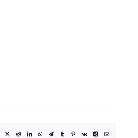
Facebook
X
Reddit
LinkedIn
WhatsApp
Telegram
Tumblr
Pinterest
Vk
Xing
Correo