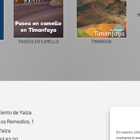
M
PASEOS EN CAMELLO
TIMANFAYA
ento de Yaiza
Los Remedios, 1
Yaiza
En nuestro siti
mediante el aná
83 62 20