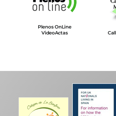
Plenos OnLine
VideoActas
Cal