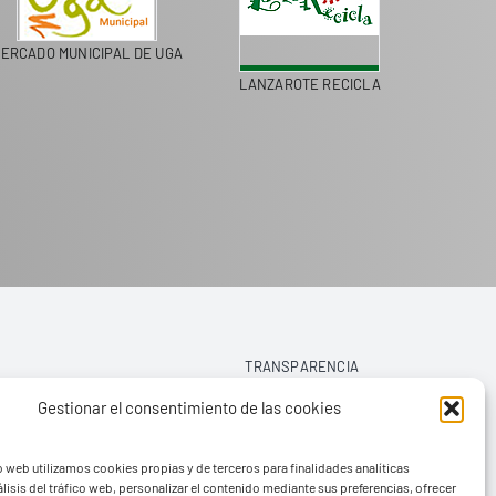
ERCADO MUNICIPAL DE UGA
LANZAROTE RECICLA
COLEGI
TRANSPARENCIA
Gestionar el consentimiento de las cookies
AVISO LEGAL
o web utilizamos cookies propias y de terceros para finalidades analíticas
POLÍTICA DE PRIVACIDAD
lisis del tráfico web, personalizar el contenido mediante sus preferencias, ofrecer