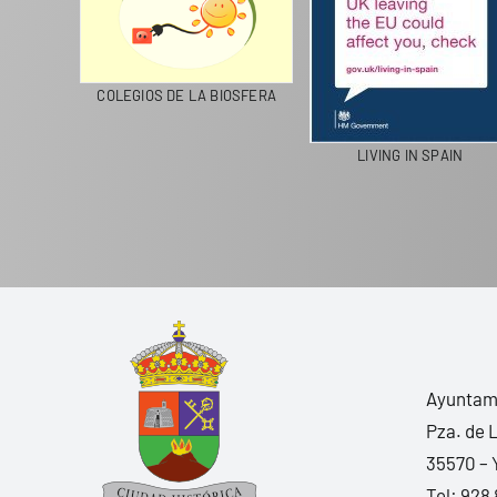
CICLA
COLEGIOS DE LA BIOSFERA
LIVING IN SPAIN
Ayuntami
Pza. de 
35570 – 
Tel:
928 