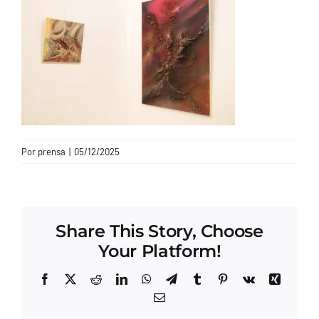
CONTACTO
Por
prensa
|
05/12/2025
Share This Story, Choose
Your Platform!
Facebook
X
Reddit
LinkedIn
WhatsApp
Telegram
Tumblr
Pinterest
Vk
Xing
Correo
electrónico