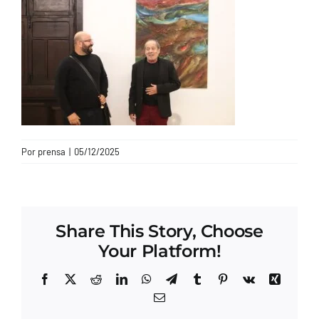
CONTACTO
Por
prensa
|
05/12/2025
Share This Story, Choose
Your Platform!
Facebook
X
Reddit
LinkedIn
WhatsApp
Telegram
Tumblr
Pinterest
Vk
Xing
Correo
electrónico