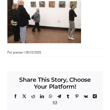
CONTACTO
Por
prensa
|
05/12/2025
Share This Story, Choose
Your Platform!
Facebook
X
Reddit
LinkedIn
WhatsApp
Telegram
Tumblr
Pinterest
Vk
Xing
Correo
electrónico