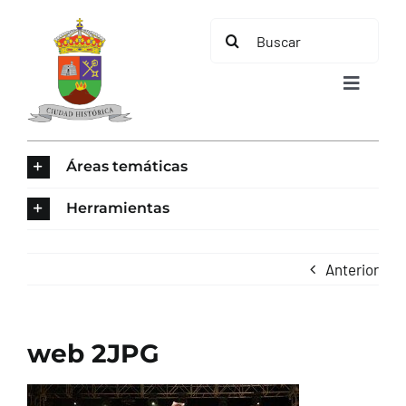
Saltar
Buscar:
al
contenido
Toggle
Navigat
INICIO
Áreas temáticas
ÁREAS TEMÁTICAS
Herramientas
EL MUNICIPIO
Anterior
AYUNTAMIENTO
web 2JPG
TURISMO