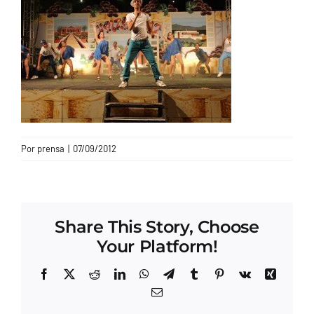
CONTACTO
Por
prensa
|
07/09/2012
Share This Story, Choose
Your Platform!
Facebook
X
Reddit
LinkedIn
WhatsApp
Telegram
Tumblr
Pinterest
Vk
Xing
Correo
electrónico