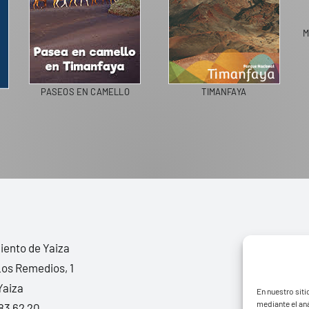
M
PASEOS EN CAMELLO
TIMANFAYA
ento de Yaiza
Los Remedios, 1
Yaiza
En nuestro siti
mediante el aná
83 62 20