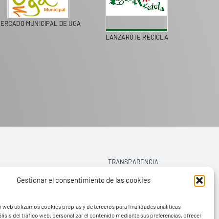
ERCADO MUNICIPAL DE UGA
LANZAROTE RECICLA
COLEGI
TRANSPARENCIA
Gestionar el consentimiento de las cookies
AVISO LEGAL
o web utilizamos cookies propias y de terceros para finalidades analíticas
POLÍTICA DE PRIVACIDAD
lisis del tráfico web, personalizar el contenido mediante sus preferencias, ofrecer