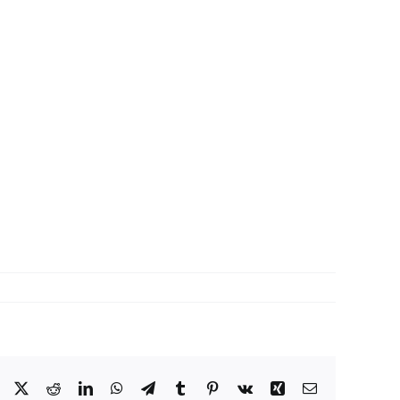
Facebook
X
Reddit
LinkedIn
WhatsApp
Telegram
Tumblr
Pinterest
Vk
Xing
Correo