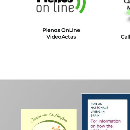
Plenos OnLine
VideoActas
Cal