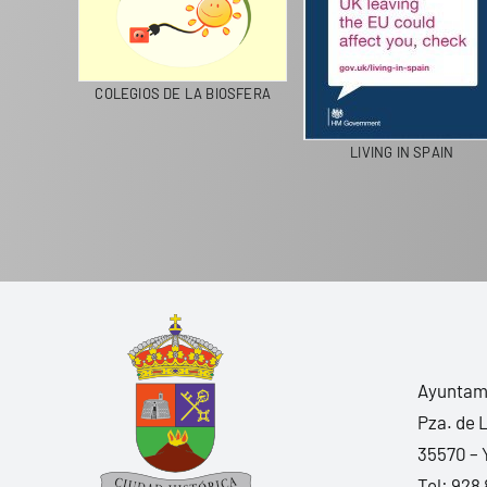
CICLA
COLEGIOS DE LA BIOSFERA
LIVING IN SPAIN
Ayuntami
Pza. de 
35570 – 
Tel:
928 