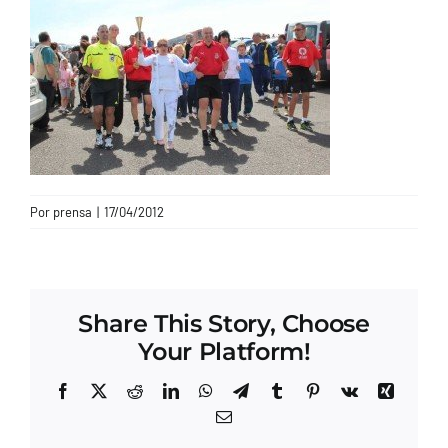
CONTACTO
Por
prensa
|
17/04/2012
Share This Story, Choose
Your Platform!
Facebook
X
Reddit
LinkedIn
WhatsApp
Telegram
Tumblr
Pinterest
Vk
Xing
Correo
electrónico