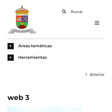
Saltar
Buscar:
al
contenido
Toggle
Navigat
INICIO
Áreas temáticas
ÁREAS TEMÁTICAS
Herramientas
EL MUNICIPIO
Anterior
AYUNTAMIENTO
web 3
TURISMO