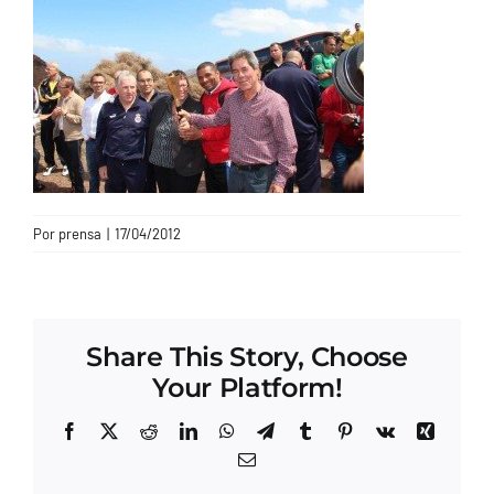
CONTACTO
Por
prensa
|
17/04/2012
Share This Story, Choose
Your Platform!
Facebook
X
Reddit
LinkedIn
WhatsApp
Telegram
Tumblr
Pinterest
Vk
Xing
Correo
electrónico