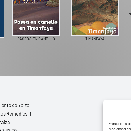
M
PASEOS EN CAMELLO
TIMANFAYA
ento de Yaiza
Los Remedios, 1
Yaiza
En nuestro siti
mediante el aná
83 62 20