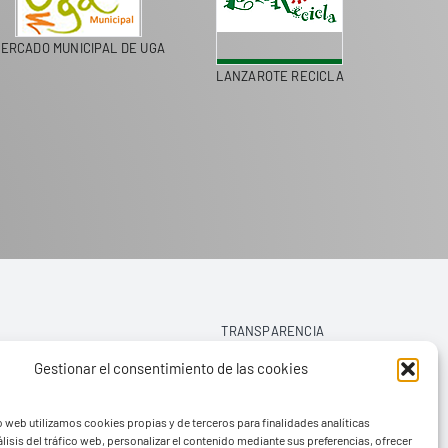
ERCADO MUNICIPAL DE UGA
LANZAROTE RECICLA
COLEGI
TRANSPARENCIA
Gestionar el consentimiento de las cookies
AVISO LEGAL
o web utilizamos cookies propias y de terceros para finalidades analíticas
POLÍTICA DE PRIVACIDAD
lisis del tráfico web, personalizar el contenido mediante sus preferencias, ofrecer