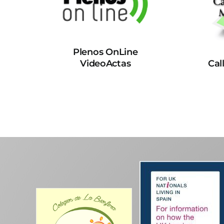
Plenos OnLine
VideoActas
Cal