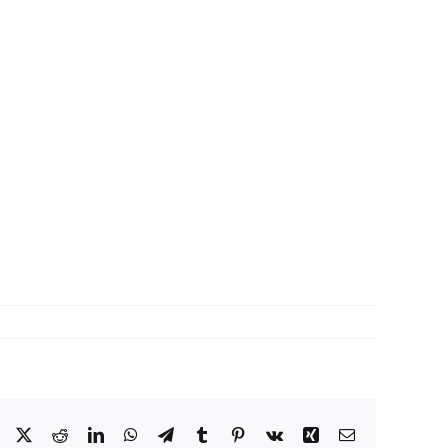
Facebook
X
Reddit
LinkedIn
WhatsApp
Telegram
Tumblr
Pinterest
Vk
Xing
Correo