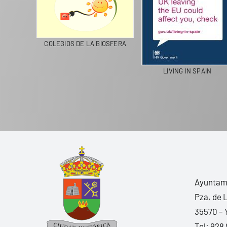
CICLA
COLEGIOS DE LA BIOSFERA
LIVING IN SPAIN
Ayuntami
Pza. de 
35570 – 
Tel:
928 