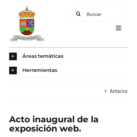
Saltar
Buscar:
al
contenido
Toggle
Navigat
INICIO
Áreas temáticas
ÁREAS TEMÁTICAS
Herramientas
EL MUNICIPIO
Anterior
AYUNTAMIENTO
Acto inaugural de la
TURISMO
exposición web.