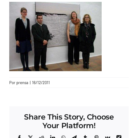
CONTACTO
Por
prensa
|
16/12/2011
Share This Story, Choose
Your Platform!
Facebook
X
Reddit
LinkedIn
WhatsApp
Telegram
Tumblr
Pinterest
Vk
Xing