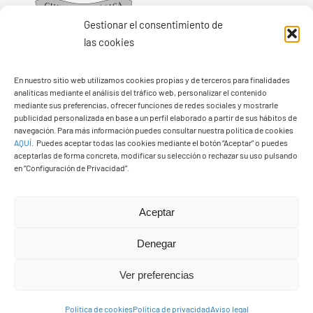
Gestionar el consentimiento de
las cookies
En nuestro sitio web utilizamos cookies propias y de terceros para finalidades
Ayuntamiento de Yaiza
analíticas mediante el análisis del tráfico web, personalizar el contenido
mediante sus preferencias, ofrecer funciones de redes sociales y mostrarle
Pza. de Los Remedios, 1
publicidad personalizada en base a un perfil elaborado a partir de sus hábitos de
navegación. Para más información puedes consultar nuestra política de cookies
35570 – Yaiza
AQUÍ
.
Puedes aceptar todas las cookies mediante el botón “Aceptar” o puedes
Tel:
928 83 62 20
aceptarlas de forma concreta, modificar su selección o rechazar su uso pulsando
en “Configuración de Privacidad”.
Toggle
Aceptar
Navigation
© Copyright2026 Ayuntamiento de Yaiza - Todos los
Transparencia
Denegar
derechos reservads
Ver preferencias
Aviso legal
Diseño web Solucionet.com
&
Cibernatural
Política de cookies
Política de privacidad
Aviso legal