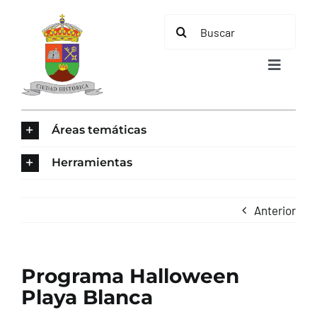
Saltar
Buscar:
al
contenido
Toggle
Navigat
INICIO
Áreas temáticas
ÁREAS TEMÁTICAS
Herramientas
EL MUNICIPIO
Anterior
AYUNTAMIENTO
Programa Halloween
TURISMO
Playa Blanca