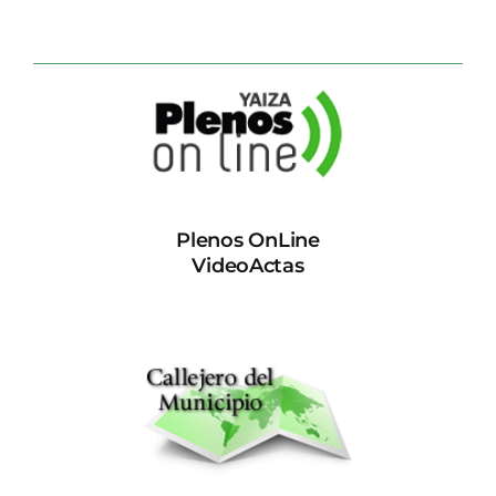
Plenos OnLine
VideoActas