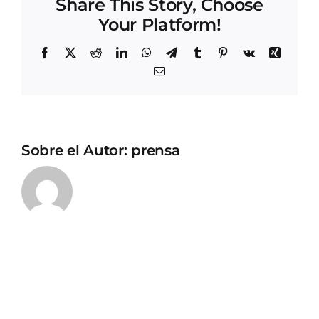
Share This Story, Choose
Your Platform!
Facebook
X
Reddit
LinkedIn
WhatsApp
Telegram
Tumblr
Pinterest
Vk
Xing
Correo
electrónico
Sobre el Autor:
prensa