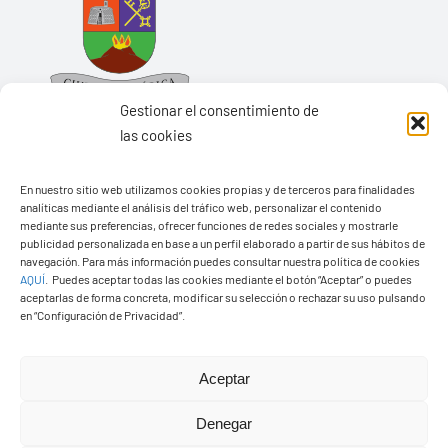
Gestionar el consentimiento de
las cookies
En nuestro sitio web utilizamos cookies propias y de terceros para finalidades
Ayuntamiento de Yaiza
analíticas mediante el análisis del tráfico web, personalizar el contenido
mediante sus preferencias, ofrecer funciones de redes sociales y mostrarle
Pza. de Los Remedios, 1
publicidad personalizada en base a un perfil elaborado a partir de sus hábitos de
navegación. Para más información puedes consultar nuestra política de cookies
35570 – Yaiza
AQUÍ
.
Puedes aceptar todas las cookies mediante el botón “Aceptar” o puedes
Tel:
928 83 62 20
aceptarlas de forma concreta, modificar su selección o rechazar su uso pulsando
en “Configuración de Privacidad”.
Toggle
Aceptar
Navigation
© Copyright2026 Ayuntamiento de Yaiza - Todos los
Transparencia
Denegar
derechos reservads