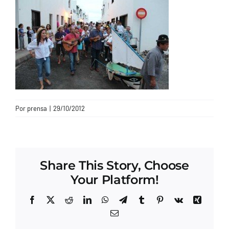
CONTACTO
Por
prensa
|
29/10/2012
Share This Story, Choose
Your Platform!
Facebook
X
Reddit
LinkedIn
WhatsApp
Telegram
Tumblr
Pinterest
Vk
Xing
Correo
electrónico