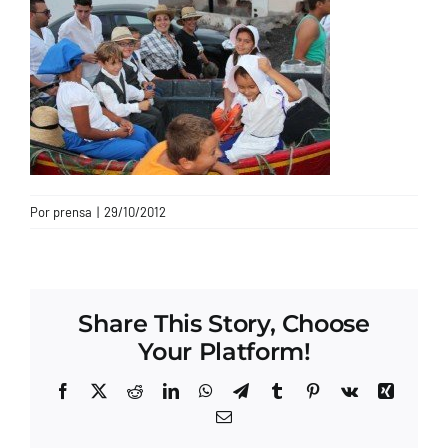
CONTACTO
Por
prensa
|
29/10/2012
Share This Story, Choose
Your Platform!
Facebook
X
Reddit
LinkedIn
WhatsApp
Telegram
Tumblr
Pinterest
Vk
Xing
Correo
electrónico