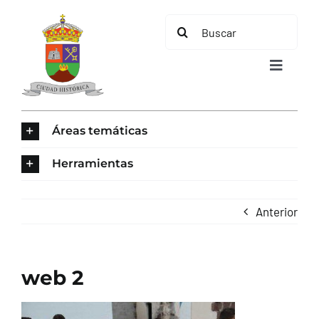
Saltar
Buscar:
al
contenido
Toggle
Navigat
INICIO
Áreas temáticas
ÁREAS TEMÁTICAS
Herramientas
EL MUNICIPIO
Anterior
AYUNTAMIENTO
web 2
TURISMO