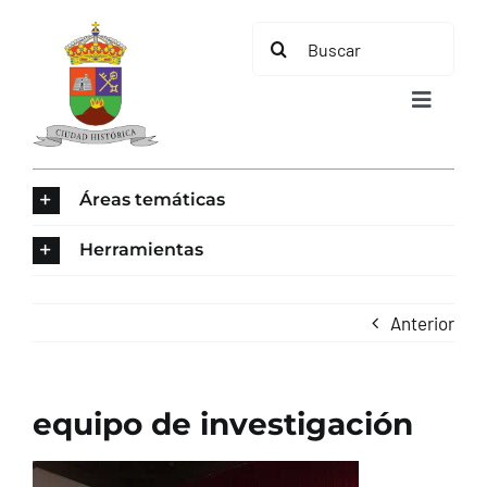
Saltar
Buscar:
al
contenido
Toggle
Navigat
INICIO
Áreas temáticas
ÁREAS TEMÁTICAS
Herramientas
EL MUNICIPIO
Anterior
AYUNTAMIENTO
equipo de investigación
TURISMO