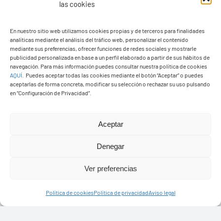
las cookies
En nuestro sitio web utilizamos cookies propias y de terceros para finalidades
analíticas mediante el análisis del tráfico web, personalizar el contenido
Ayuntamiento de Yaiza
mediante sus preferencias, ofrecer funciones de redes sociales y mostrarle
Pza. de Los Remedios, 1
publicidad personalizada en base a un perfil elaborado a partir de sus hábitos de
navegación. Para más información puedes consultar nuestra política de cookies
35570 – Yaiza
AQUÍ
.
Puedes aceptar todas las cookies mediante el botón “Aceptar” o puedes
Tel:
928 83 62 20
aceptarlas de forma concreta, modificar su selección o rechazar su uso pulsando
en “Configuración de Privacidad”.
Toggle
Aceptar
Navigation
© Copyright2026 Ayuntamiento de Yaiza - Todos los
Transparencia
Denegar
derechos reservads
Ver preferencias
Aviso legal
Diseño web Solucionet.com
&
Cibernatural
Política de cookies
Política de privacidad
Aviso legal
Política de privacidad