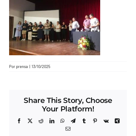
CONTACTO
Por
prensa
|
13/10/2025
Share This Story, Choose
Your Platform!
Facebook
X
Reddit
LinkedIn
WhatsApp
Telegram
Tumblr
Pinterest
Vk
Xing
Correo
electrónico