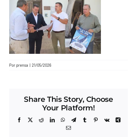
CONTACTO
Por
prensa
|
21/05/2026
Share This Story, Choose
Your Platform!
Facebook
X
Reddit
LinkedIn
WhatsApp
Telegram
Tumblr
Pinterest
Vk
Xing
Correo
electrónico