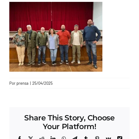
CONTACTO
Por
prensa
|
25/04/2025
Share This Story, Choose
Your Platform!
Facebook
X
Reddit
LinkedIn
WhatsApp
Telegram
Tumblr
Pinterest
Vk
Xing