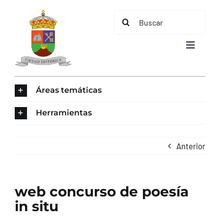
Saltar
Buscar:
al
contenido
Toggle
Navigat
INICIO
Áreas temáticas
ÁREAS TEMÁTICAS
Herramientas
EL MUNICIPIO
Anterior
AYUNTAMIENTO
web concurso de poesía
TURISMO
in situ