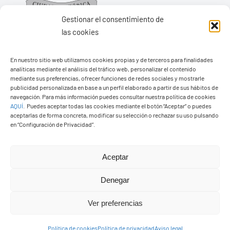
Gestionar el consentimiento de
las cookies
En nuestro sitio web utilizamos cookies propias y de terceros para finalidades
Ayuntamiento de Yaiza
analíticas mediante el análisis del tráfico web, personalizar el contenido
Pza. de Los Remedios, 1
mediante sus preferencias, ofrecer funciones de redes sociales y mostrarle
publicidad personalizada en base a un perfil elaborado a partir de sus hábitos de
35570 – Yaiza
navegación. Para más información puedes consultar nuestra política de cookies
AQUÍ
.
Puedes aceptar todas las cookies mediante el botón “Aceptar” o puedes
Tel:
928 83 62 20
aceptarlas de forma concreta, modificar su selección o rechazar su uso pulsando
en “Configuración de Privacidad”.
Toggle
Navigation
Aceptar
© Copyright2026 Ayuntamiento de Yaiza - Todos los
Transparencia
Denegar
derechos reservads
Ver preferencias
Aviso legal
Diseño web Solucionet.com
&
Cibernatural
Política de cookies
Política de privacidad
Aviso legal