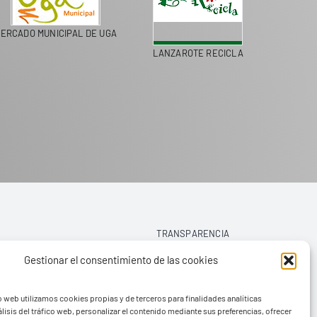
ERCADO MUNICIPAL DE UGA
LANZAROTE RECICLA
COLEGI
TRANSPARENCIA
Gestionar el consentimiento de las cookies
AVISO LEGAL
o web utilizamos cookies propias y de terceros para finalidades analíticas
POLÍTICA DE PRIVACIDAD
lisis del tráfico web, personalizar el contenido mediante sus preferencias, ofrecer