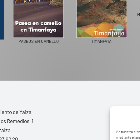
M
PASEOS EN CAMELLO
TIMANFAYA
ento de Yaiza
Los Remedios, 1
Yaiza
En nuestro siti
mediante el aná
83 62 20