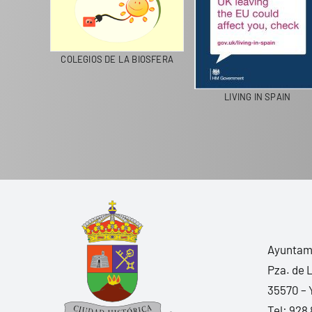
CICLA
COLEGIOS DE LA BIOSFERA
LIVING IN SPAIN
Ayuntami
Pza. de 
35570 – 
Tel:
928 