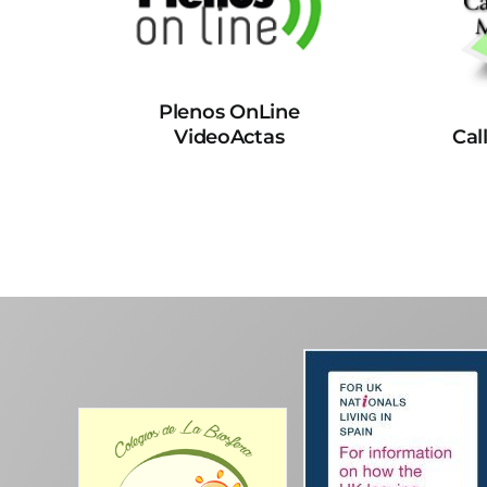
Plenos OnLine
VideoActas
Cal