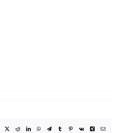
Facebook
X
Reddit
LinkedIn
WhatsApp
Telegram
Tumblr
Pinterest
Vk
Xing
Correo