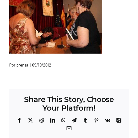
CONTACTO
Por
prensa
|
09/10/2012
Share This Story, Choose
Your Platform!
Facebook
X
Reddit
LinkedIn
WhatsApp
Telegram
Tumblr
Pinterest
Vk
Xing
Correo
electrónico