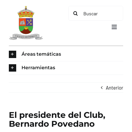
Saltar
Buscar:
al
contenido
Toggle
Navigat
INICIO
Áreas temáticas
ÁREAS TEMÁTICAS
Herramientas
EL MUNICIPIO
Anterior
AYUNTAMIENTO
El presidente del Club,
TURISMO
Bernardo Povedano