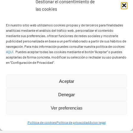
Gestionar el consentimiento de
las cookies
En nuestro sitio web utilizamos cookies propias y de terceros para finalidades
analíticas mediante el análisis del tráfico web, personalizar el contenido
Ayuntamiento de Yaiza
mediante sus preferencias, ofrecer funciones de redes sociales y mostrarle
Pza. de Los Remedios, 1
publicidad personalizada en base a un perfil elaborado a partir de sus hábitos de
navegación. Para más información puedes consultar nuestra política de cookies
35570 – Yaiza
AQUÍ
.
Puedes aceptar todas las cookies mediante el botón “Aceptar” o puedes
Tel:
928 83 62 20
aceptarlas de forma concreta, modificar su selección o rechazar su uso pulsando
en “Configuración de Privacidad”.
Toggle
Aceptar
Navigation
© Copyright2026 Ayuntamiento de Yaiza - Todos los
Transparencia
Denegar
derechos reservads
Ver preferencias
Aviso legal
Diseño web Solucionet.com
&
Cibernatural
Política de cookies
Política de privacidad
Aviso legal
Política de privacidad