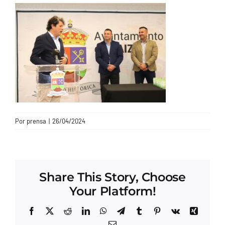
CONTACTO
Por
prensa
|
26/04/2024
Share This Story, Choose
Your Platform!
Facebook
X
Reddit
LinkedIn
WhatsApp
Telegram
Tumblr
Pinterest
Vk
Xing
Correo