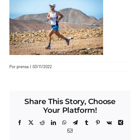
CONTACTO
Por
prensa
|
03/11/2022
Share This Story, Choose
Your Platform!
Facebook
X
Reddit
LinkedIn
WhatsApp
Telegram
Tumblr
Pinterest
Vk
Xing
Correo
electrónico