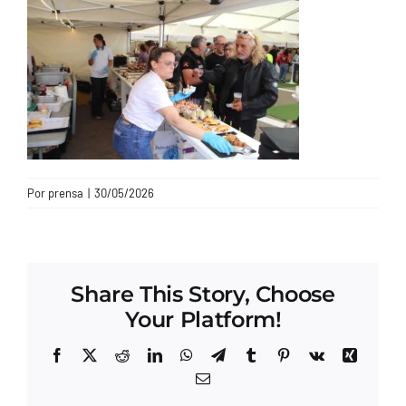
CONTACTO
Por
prensa
|
30/05/2026
Share This Story, Choose
Your Platform!
Facebook
X
Reddit
LinkedIn
WhatsApp
Telegram
Tumblr
Pinterest
Vk
Xing
Correo
electrónico