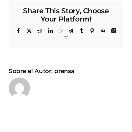
Share This Story, Choose
Your Platform!
Facebook
X
Reddit
LinkedIn
WhatsApp
Telegram
Tumblr
Pinterest
Vk
Xing
Correo
electrónico
Sobre el Autor:
prensa