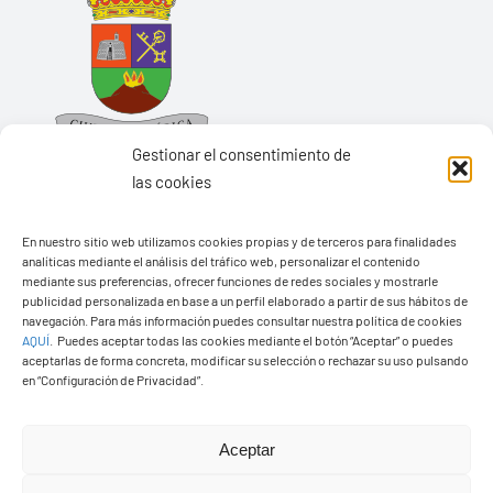
Gestionar el consentimiento de
las cookies
En nuestro sitio web utilizamos cookies propias y de terceros para finalidades
Ayuntamiento de Yaiza
analíticas mediante el análisis del tráfico web, personalizar el contenido
mediante sus preferencias, ofrecer funciones de redes sociales y mostrarle
Pza. de Los Remedios, 1
publicidad personalizada en base a un perfil elaborado a partir de sus hábitos de
navegación. Para más información puedes consultar nuestra política de cookies
35570 – Yaiza
AQUÍ
.
Puedes aceptar todas las cookies mediante el botón “Aceptar” o puedes
Tel:
928 83 62 20
aceptarlas de forma concreta, modificar su selección o rechazar su uso pulsando
en “Configuración de Privacidad”.
Toggle
Aceptar
Navigation
© Copyright2026 Ayuntamiento de Yaiza - Todos los
Transparencia