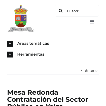
Saltar
Buscar:
al
contenido
Toggle
Navigat
INICIO
Áreas temáticas
ÁREAS TEMÁTICAS
Herramientas
EL MUNICIPIO
Anterior
AYUNTAMIENTO
Mesa Redonda
TURISMO
Contratación del Sector