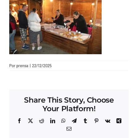
CONTACTO
Por
prensa
|
22/12/2025
Share This Story, Choose
Your Platform!
Facebook
X
Reddit
LinkedIn
WhatsApp
Telegram
Tumblr
Pinterest
Vk
Xing
Correo
electrónico