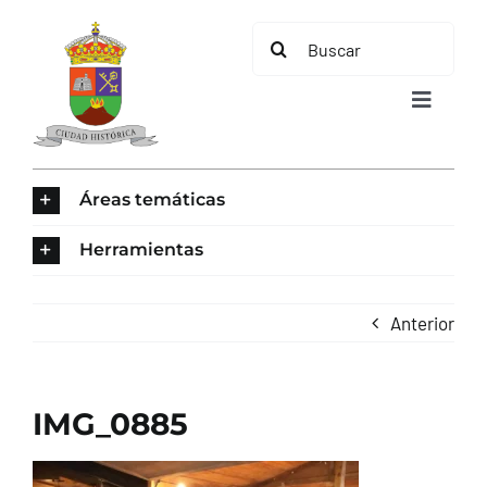
Saltar
Buscar:
al
contenido
Toggle
Navigat
INICIO
Áreas temáticas
ÁREAS TEMÁTICAS
Herramientas
EL MUNICIPIO
Anterior
AYUNTAMIENTO
IMG_0885
TURISMO