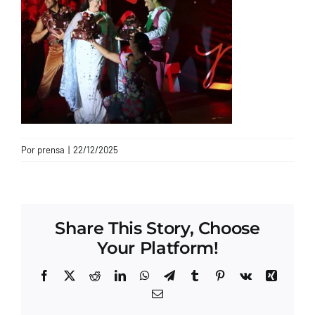
CONTACTO
Por
prensa
|
22/12/2025
Share This Story, Choose
Your Platform!
Facebook
X
Reddit
LinkedIn
WhatsApp
Telegram
Tumblr
Pinterest
Vk
Xing
Correo
electrónico