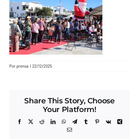
CONTACTO
Por
prensa
|
22/12/2025
Share This Story, Choose
Your Platform!
Facebook
X
Reddit
LinkedIn
WhatsApp
Telegram
Tumblr
Pinterest
Vk
Xing
Correo
electrónico