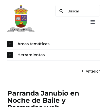
Saltar
Buscar:
al
contenido
Toggle
Navigat
INICIO
Áreas temáticas
ÁREAS TEMÁTICAS
Herramientas
EL MUNICIPIO
Anterior
AYUNTAMIENTO
Parranda Janubio en
TURISMO
Noche de Baile y