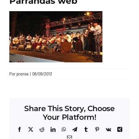
Parrandas web
CONTACTO
Por
prensa
|
06/09/2013
Share This Story, Choose
Your Platform!
Facebook
X
Reddit
LinkedIn
WhatsApp
Telegram
Tumblr
Pinterest
Vk
Xing
Correo