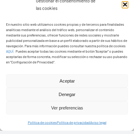
Gestionar el consentimiento de
las cookies
En nuestro sitio web utilizamos cookies propias y de terceros para finalidades
Ayuntamiento de Yaiza
analíticas mediante el análisis del tráfico web, personalizar el contenido
mediante sus preferencias, ofrecer funciones de redes sociales y mostrarle
Pza. de Los Remedios, 1
publicidad personalizada en base a un perfil elaborado a partir de sus hábitos de
navegación. Para más información puedes consultar nuestra política de cookies
35570 – Yaiza
AQUÍ
.
Puedes aceptar todas las cookies mediante el botón “Aceptar” o puedes
Tel:
928 83 62 20
aceptarlas de forma concreta, modificar su selección o rechazar su uso pulsando
en “Configuración de Privacidad”.
Toggle
Aceptar
Navigation
© Copyright2026 Ayuntamiento de Yaiza - Todos los
Transparencia
Denegar
derechos reservads
Ver preferencias
Aviso legal
Diseño web Solucionet.com
&
Cibernatural
Política de cookies
Política de privacidad
Aviso legal
Política de privacidad