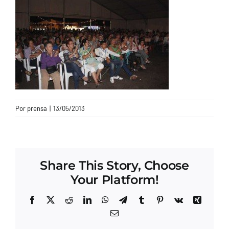
CONTACTO
Por
prensa
|
13/05/2013
Share This Story, Choose
Your Platform!
Facebook
X
Reddit
LinkedIn
WhatsApp
Telegram
Tumblr
Pinterest
Vk
Xing
Correo
electrónico