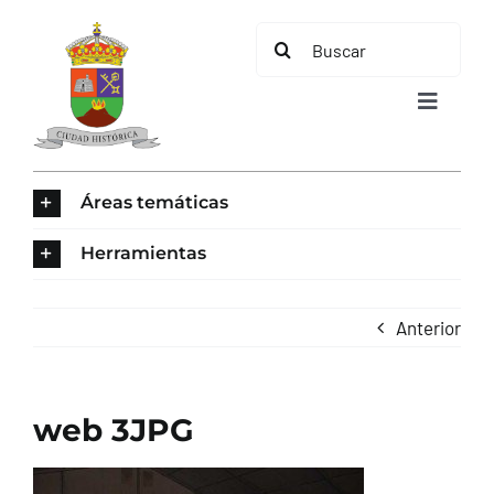
Saltar
Buscar:
al
contenido
Toggle
Navigat
INICIO
Áreas temáticas
ÁREAS TEMÁTICAS
Herramientas
EL MUNICIPIO
Anterior
AYUNTAMIENTO
web 3JPG
TURISMO