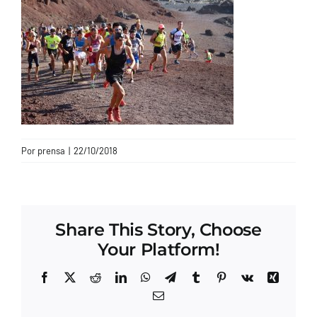
CONTACTO
Por
prensa
|
22/10/2018
Share This Story, Choose
Your Platform!
Facebook
X
Reddit
LinkedIn
WhatsApp
Telegram
Tumblr
Pinterest
Vk
Xing
Correo
electrónico