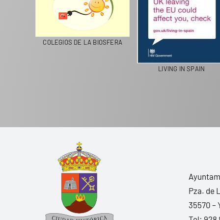
CICLA
COLEGIOS DE LA BIOSFERA
LIVING IN SPAIN
Ayuntami
Pza. de 
35570 – 
Tel:
928 