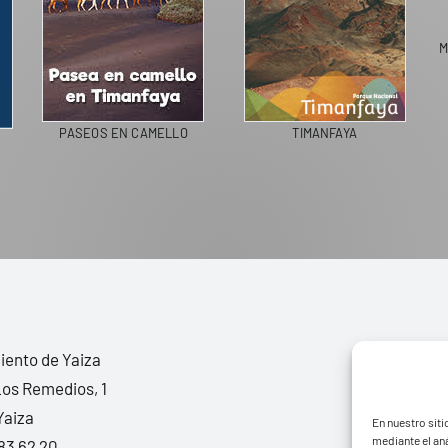
M
PASEOS EN CAMELLO
TIMANFAYA
ento de Yaiza
Los Remedios, 1
Yaiza
En nuestro siti
mediante el aná
83 62 20