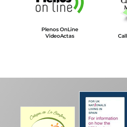
Plenos OnLine
VideoActas
Cal