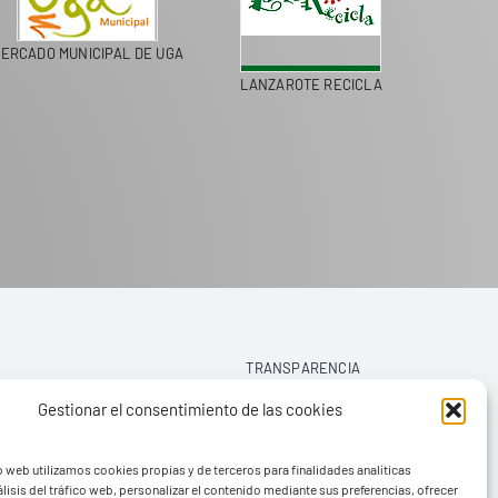
ERCADO MUNICIPAL DE UGA
LANZAROTE RECICLA
COLEGI
TRANSPARENCIA
Gestionar el consentimiento de las cookies
AVISO LEGAL
o web utilizamos cookies propias y de terceros para finalidades analíticas
POLÍTICA DE PRIVACIDAD
lisis del tráfico web, personalizar el contenido mediante sus preferencias, ofrecer