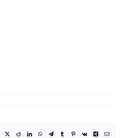
Facebook
X
Reddit
LinkedIn
WhatsApp
Telegram
Tumblr
Pinterest
Vk
Xing
Correo