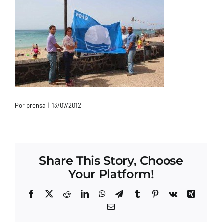
CONTACTO
Por
prensa
|
13/07/2012
Share This Story, Choose
Your Platform!
Facebook
X
Reddit
LinkedIn
WhatsApp
Telegram
Tumblr
Pinterest
Vk
Xing
Correo
electrónico