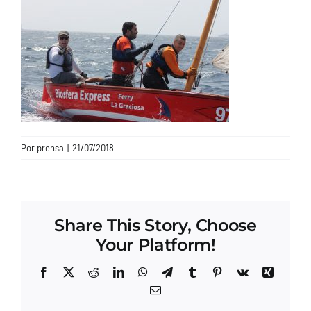
CONTACTO
Por
prensa
|
21/07/2018
Share This Story, Choose
Your Platform!
Facebook
X
Reddit
LinkedIn
WhatsApp
Telegram
Tumblr
Pinterest
Vk
Xing
Correo
electrónico