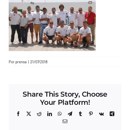
CONTACTO
Por
prensa
|
21/07/2018
Share This Story, Choose
Your Platform!
Facebook
X
Reddit
LinkedIn
WhatsApp
Telegram
Tumblr
Pinterest
Vk
Xing
Correo
electrónico