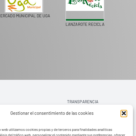
ERCADO MUNICIPAL DE UGA
LANZAROTE RECICLA
COLEGI
TRANSPARENCIA
Gestionar el consentimiento de las cookies
AVISO LEGAL
o web utilizamos cookies propias y de terceros para finalidades analíticas
POLÍTICA DE PRIVACIDAD
lisis del tráfico web, personalizar el contenido mediante sus preferencias, ofrecer