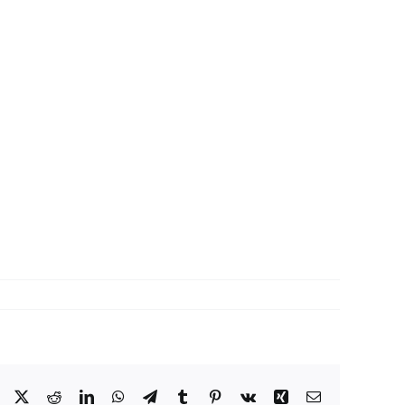
Facebook
X
Reddit
LinkedIn
WhatsApp
Telegram
Tumblr
Pinterest
Vk
Xing
Correo