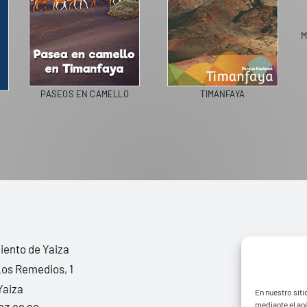
M
PASEOS EN CAMELLO
TIMANFAYA
ento de Yaiza
Los Remedios, 1
Yaiza
En nuestro siti
mediante el aná