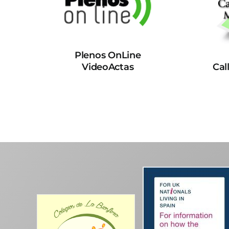
Plenos OnLine
VideoActas
Cal