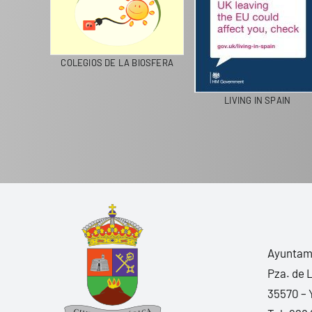
CICLA
COLEGIOS DE LA BIOSFERA
LIVING IN SPAIN
Ayuntami
Pza. de 
35570 – 