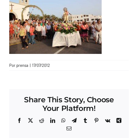
CONTACTO
Por
prensa
|
17/07/2012
Share This Story, Choose
Your Platform!
Facebook
X
Reddit
LinkedIn
WhatsApp
Telegram
Tumblr
Pinterest
Vk
Xing
Correo
electrónico