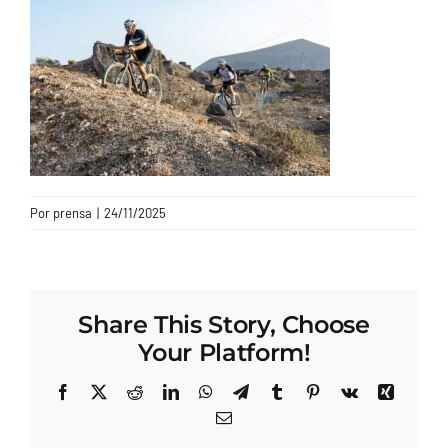
CONTACTO
Por
prensa
|
24/11/2025
Share This Story, Choose
Your Platform!
Facebook
X
Reddit
LinkedIn
WhatsApp
Telegram
Tumblr
Pinterest
Vk
Xing
Correo
electrónico