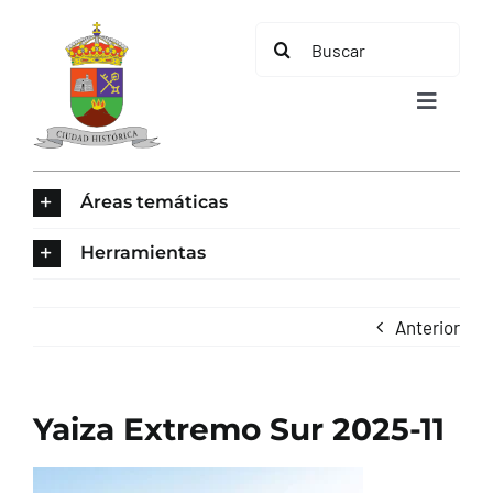
Saltar
Buscar:
al
contenido
Toggle
Navigat
INICIO
Áreas temáticas
ÁREAS TEMÁTICAS
Herramientas
EL MUNICIPIO
Anterior
AYUNTAMIENTO
Yaiza Extremo Sur 2025-11
TURISMO