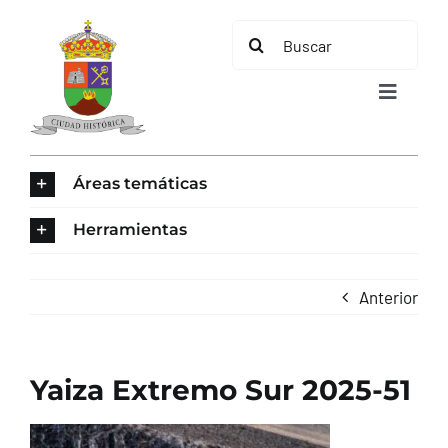
Saltar
Buscar:
al
contenido
Toggle
Navigat
INICIO
Áreas temáticas
ÁREAS TEMÁTICAS
Herramientas
EL MUNICIPIO
Anterior
AYUNTAMIENTO
Yaiza Extremo Sur 2025-51
TURISMO