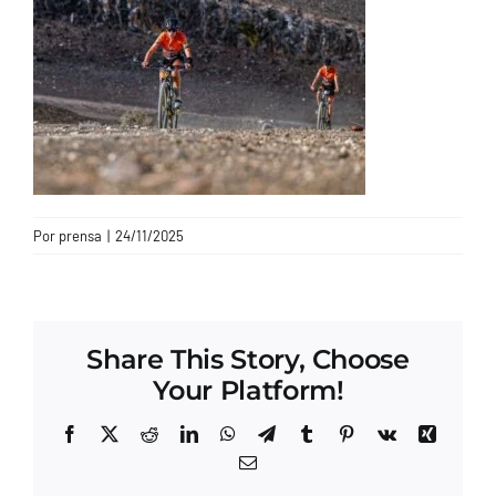
CONTACTO
Por
prensa
|
24/11/2025
Share This Story, Choose
Your Platform!
Facebook
X
Reddit
LinkedIn
WhatsApp
Telegram
Tumblr
Pinterest
Vk
Xing
Correo
electrónico