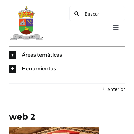
Saltar
Buscar:
al
contenido
Toggle
Navigat
INICIO
Áreas temáticas
ÁREAS TEMÁTICAS
Herramientas
EL MUNICIPIO
Anterior
AYUNTAMIENTO
web 2
TURISMO