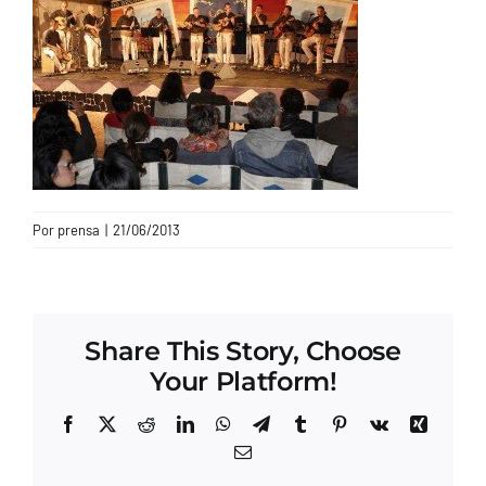
CONTACTO
Por
prensa
|
21/06/2013
Share This Story, Choose
Your Platform!
Facebook
X
Reddit
LinkedIn
WhatsApp
Telegram
Tumblr
Pinterest
Vk
Xing
Correo
electrónico