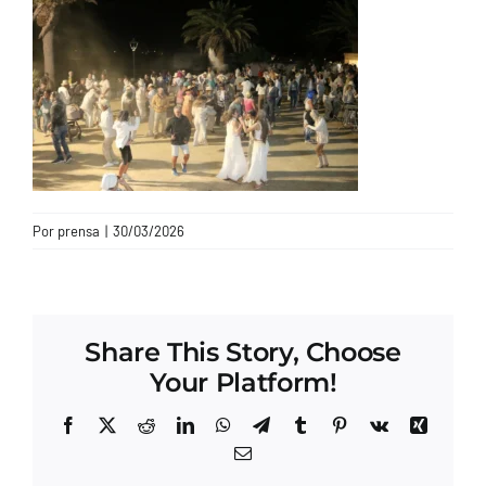
CONTACTO
Por
prensa
|
30/03/2026
Share This Story, Choose
Your Platform!
Facebook
X
Reddit
LinkedIn
WhatsApp
Telegram
Tumblr
Pinterest
Vk
Xing
Correo
electrónico