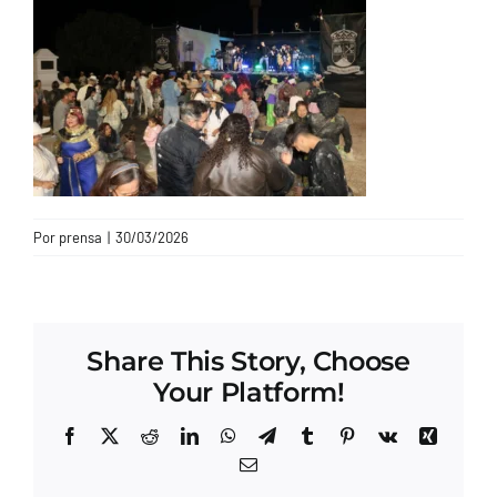
CONTACTO
Por
prensa
|
30/03/2026
Share This Story, Choose
Your Platform!
Facebook
X
Reddit
LinkedIn
WhatsApp
Telegram
Tumblr
Pinterest
Vk
Xing
Correo
electrónico