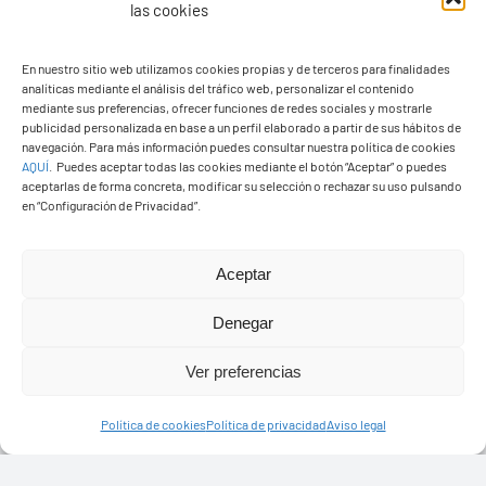
las cookies
En nuestro sitio web utilizamos cookies propias y de terceros para finalidades
analíticas mediante el análisis del tráfico web, personalizar el contenido
Ayuntamiento de Yaiza
mediante sus preferencias, ofrecer funciones de redes sociales y mostrarle
Pza. de Los Remedios, 1
publicidad personalizada en base a un perfil elaborado a partir de sus hábitos de
navegación. Para más información puedes consultar nuestra política de cookies
35570 – Yaiza
AQUÍ
.
Puedes aceptar todas las cookies mediante el botón “Aceptar” o puedes
Tel:
928 83 62 20
aceptarlas de forma concreta, modificar su selección o rechazar su uso pulsando
en “Configuración de Privacidad”.
Toggle
Aceptar
Navigation
© Copyright2026 Ayuntamiento de Yaiza - Todos los
Transparencia
Denegar
derechos reservads
Ver preferencias
Aviso legal
Diseño web Solucionet.com
&
Cibernatural
Política de cookies
Política de privacidad
Aviso legal
Política de privacidad