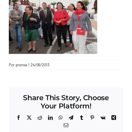
CONTACTO
Por
prensa
|
24/06/2013
Share This Story, Choose
Your Platform!
Facebook
X
Reddit
LinkedIn
WhatsApp
Telegram
Tumblr
Pinterest
Vk
Xing
Correo
electrónico